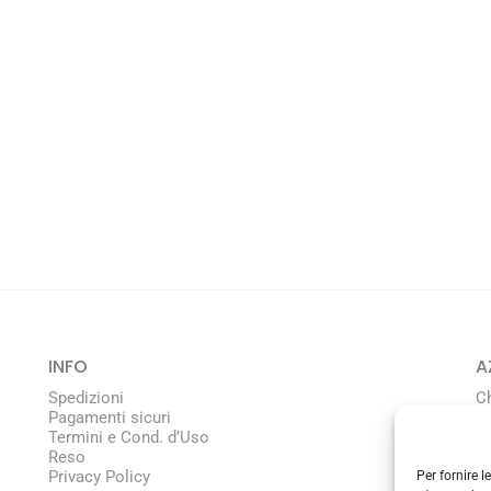
INFO
A
Spedizioni
C
Pagamenti sicuri
L
Termini e Cond. d’Uso
Reso
Privacy Policy
Per fornire 
C