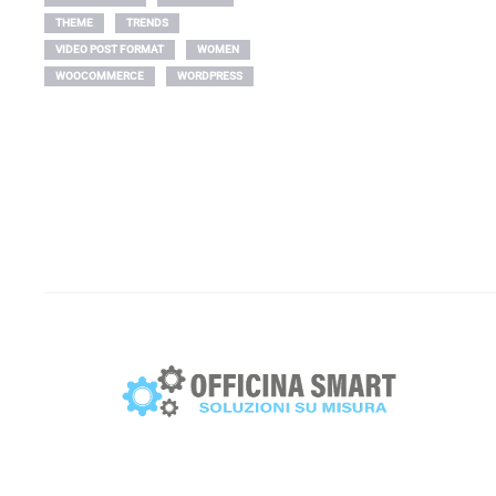
attuale
originale
THEME
TRENDS
è:
era:
VIDEO POST FORMAT
WOMEN
120,78€.
242,78€.
WOOCOMMERCE
WORDPRESS