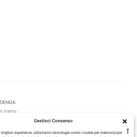
ZIENDA
hi siamo
avora con noi
Gestisci Consenso
Go
le migliori esperienze, utilizziamo tecnologie come i cookie per memorizzare
ONTATTI
to