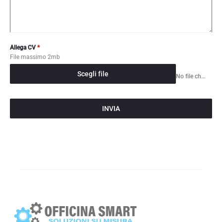
Allega CV
*
File massimo 2mb
Scegli file
No file chosen
INVIA