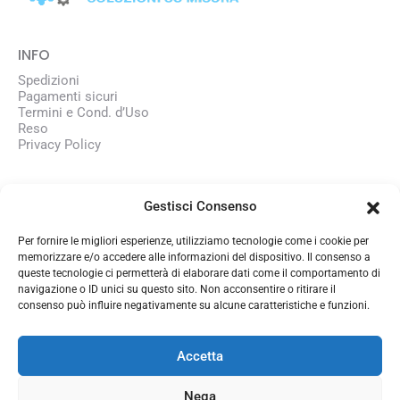
INFO
Spedizioni
Pagamenti sicuri
Termini e Cond. d’Uso
Reso
Privacy Policy
AZIENDA
Gestisci Consenso
Chi siamo
Lavora con noi
Per fornire le migliori esperienze, utilizziamo tecnologie come i cookie per
memorizzare e/o accedere alle informazioni del dispositivo. Il consenso a
queste tecnologie ci permetterà di elaborare dati come il comportamento di
CONTATTI
navigazione o ID unici su questo sito. Non acconsentire o ritirare il
consenso può influire negativamente su alcune caratteristiche e funzioni.
350 1345101
info@officinasmart.com
Accetta
Nega