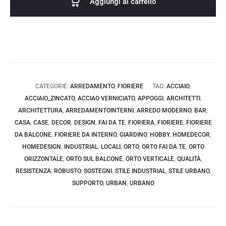
Aggiungi al carrello
120,78€.
242,78€.
Grinz
quantità
CATEGORIE:
ARREDAMENTO
,
FIORIERE
TAG:
ACCIAIO
,
ACCIAIO_ZINCATO
,
ACCIAO VERNICIATO
,
APPOGGI
,
ARCHITETTI
,
ARCHITETTURA
,
ARREDAMENTOINTERNI
,
ARREDO MODERNO
,
BAR
,
CASA
,
CASE
,
DECOR
,
DESIGN
,
FAI DA TE
,
FIORIERA
,
FIORIERE
,
FIORIERE
DA BALCONE
,
FIORIERE DA INTERNO
,
GIARDINO
,
HOBBY
,
HOMEDECOR
,
HOMEDESIGN
,
INDUSTRIAL
,
LOCALI
,
ORTO
,
ORTO FAI DA TE
,
ORTO
ORIZZONTALE
,
ORTO SUL BALCONE
,
ORTO VERTICALE
,
QUALITÀ
,
RESISTENZA
,
ROBUSTO
,
SOSTEGNI
,
STILE INDUSTRIAL
,
STILE URBANO
,
SUPPORTO
,
URBAN
,
URBANO