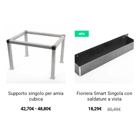
attuale
originale
è:
era:
109,80€.
134,20€.
40%
Supporto singolo per arnia
Fioriera Smart Singola con
cubica
saldature a vista
Fascia
Il
Il
42,70
€
-
48,80
€
18,29
€
30,49
€
Questo
di
prezzo
prezzo
prodotto
ha
prezzo:
attuale
originale
più
da
è:
era:
varianti.