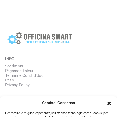
Le
42,70€
18,29€.
30,49€.
opzioni
possono
a
essere
48,80€
scelte
nella
pagina
del
prodotto
INFO
Spedizioni
Pagamenti sicuri
Termini e Cond. d’Uso
Reso
Privacy Policy
AZIENDA
Gestisci Consenso
Chi siamo
Lavora con noi
Per fornire le migliori esperienze, utilizziamo tecnologie come i cookie per