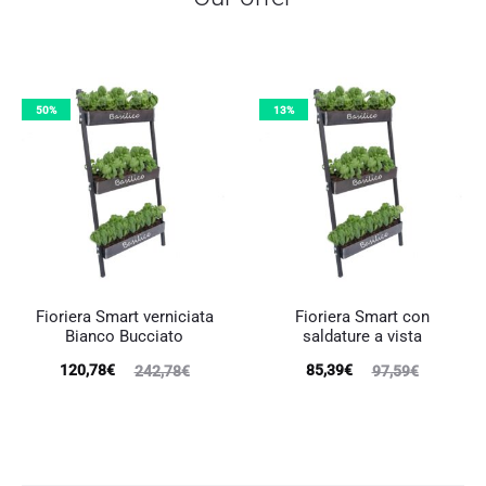
50%
13%
Fioriera Smart verniciata
Fioriera Smart con
Bianco Bucciato
saldature a vista
Il
Il
Il
Il
120,78
€
85,39
€
242,78
€
97,59
€
prezzo
prezzo
prezzo
prezzo
attuale
originale
attuale
originale
è:
era:
è:
era: