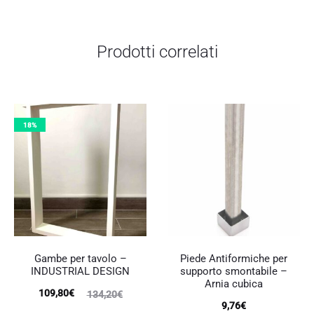
120,78€.
242,78€.
85,39€.
97,59€.
Prodotti correlati
18%
Gambe per tavolo –
Piede Antiformiche per
INDUSTRIAL DESIGN
supporto smontabile –
Arnia cubica
Il
Il
109,80
€
134,20
€
9,76
€
prezzo
prezzo