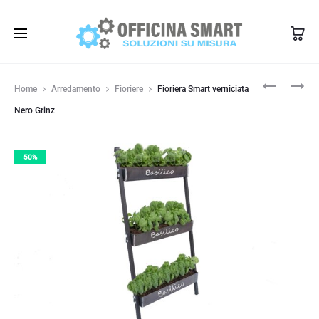
350 1345101
info@officinasmart.com
Produ
FIORIERA
FIORIERA
Home
Arredamento
Fioriere
Fioriera Smart verniciata
SMART
SMART
navig
VERNICIAT
SINGOLA
Nero Grinz
BIANCO
DA
BUCCIATO
PARETE
VERNICIAT
50%
NERO
GRINZ