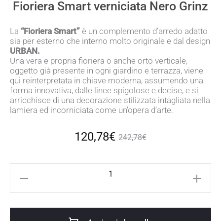
Fioriera Smart verniciata Nero Grinz
La
“Fioriera Smart”
è un complemento d’arredo adatto
sia per esterno che interno molto originale e dal design
URBAN.
Una vera e propria fioriera o anche orto verticale,
oggetto già presente in ogni giardino e terrazza, viene
qui reinterpretata in chiave moderna, assumendo una
forma innovativa, dalle linee spigolose e decise, e si
arricchisce di una decorazione stilizzata intagliata nella
lamiera ed incorniciata come un’opera d’arte.
Il
Il
120,78
€
242,78
€
prezzo
prezzo
Fioriera
attuale
originale
Smart
verniciata
è:
era:
Nero