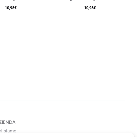
10,98
€
10,98
€
ZIENDA
hi siamo
avora con noi