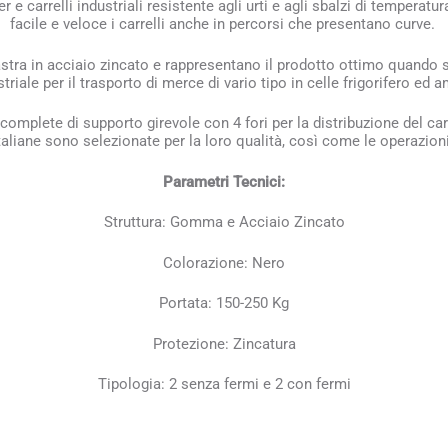
r e carrelli industriali resistente agli urti e agli sbalzi di tempera
facile e veloce i carrelli anche in percorsi che presentano curve.
tra in acciaio zincato e rappresentano il prodotto ottimo quando si 
ustriale per il trasporto di merce di vario tipo in celle frigorifero e
complete di supporto girevole con 4 fori per la distribuzione del ca
taliane sono selezionate per la loro qualità, così come le operazion
Parametri Tecnici:
Struttura: Gomma e Acciaio Zincato
Colorazione: Nero
Portata: 150-250 Kg
Protezione: Zincatura
Tipologia: 2 senza fermi e 2 con fermi