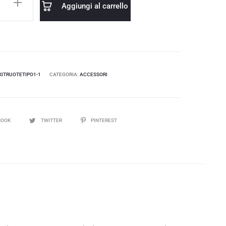
Aggiungi al carrello
KITRUOTETIPO1-1
CATEGORIA:
ACCESSORI
BOOK
TWITTER
PINTEREST