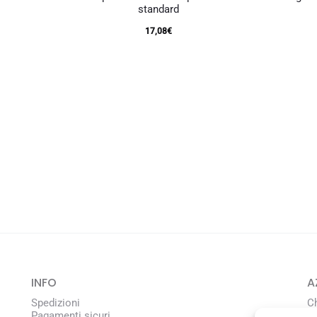
standard
17,08
€
INFO
A
Spedizioni
C
Pagamenti sicuri
L