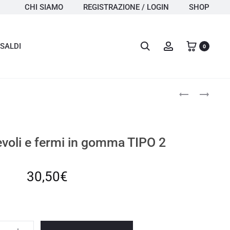
CHI SIAMO
REGISTRAZIONE / LOGIN
SHOP
Search
Account
SALDI
0
Produc
CARRELLO
GIUNTO
PORTA
A
navigat
MELARI
TRE
PER
VIE
ARNIA
IN
revoli e fermi in gomma TIPO 2
CUBICA
PVC
30,50
€