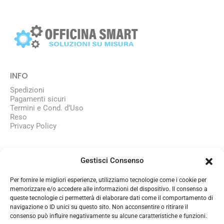
INFO
Spedizioni
Pagamenti sicuri
Termini e Cond. d’Uso
Reso
Privacy Policy
AZIENDA
Gestisci Consenso
Chi siamo
Lavora con noi
Per fornire le migliori esperienze, utilizziamo tecnologie come i cookie per
memorizzare e/o accedere alle informazioni del dispositivo. Il consenso a
queste tecnologie ci permetterà di elaborare dati come il comportamento di
CONTATTI
navigazione o ID unici su questo sito. Non acconsentire o ritirare il
consenso può influire negativamente su alcune caratteristiche e funzioni.
350 1345101