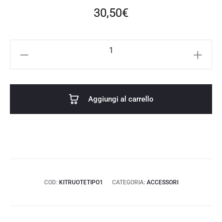
30,50
€
Kit
ruote
girevoli
e
Aggiungi al carrello
fermi
in
gomma
TIPO
1
quantità
COD:
KITRUOTETIPO1
CATEGORIA:
ACCESSORI