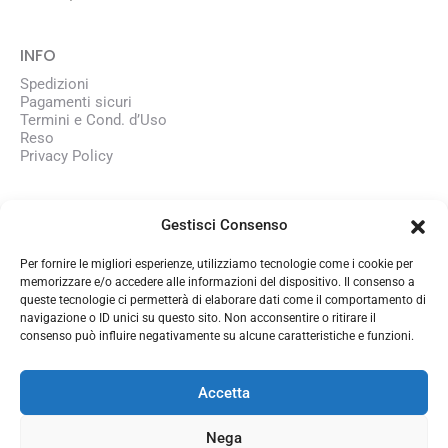
INFO
Spedizioni
Pagamenti sicuri
Termini e Cond. d’Uso
Reso
Privacy Policy
AZIENDA
Gestisci Consenso
Chi siamo
Lavora con noi
Per fornire le migliori esperienze, utilizziamo tecnologie come i cookie per
memorizzare e/o accedere alle informazioni del dispositivo. Il consenso a
queste tecnologie ci permetterà di elaborare dati come il comportamento di
CONTATTI
navigazione o ID unici su questo sito. Non acconsentire o ritirare il
consenso può influire negativamente su alcune caratteristiche e funzioni.
350 1345101
info@officinasmart.com
Accetta
Nega