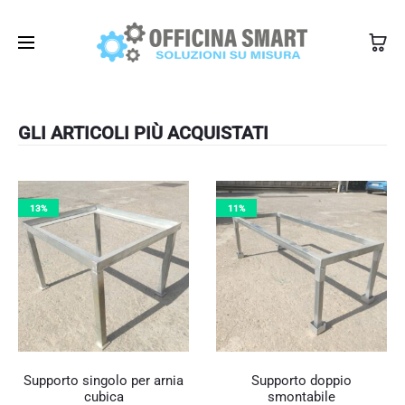
350 1345101
info@officinasmart.com
GLI ARTICOLI PIÙ ACQUISTATI
13%
11%
Supporto singolo per arnia
Supporto doppio
cubica
smontabile