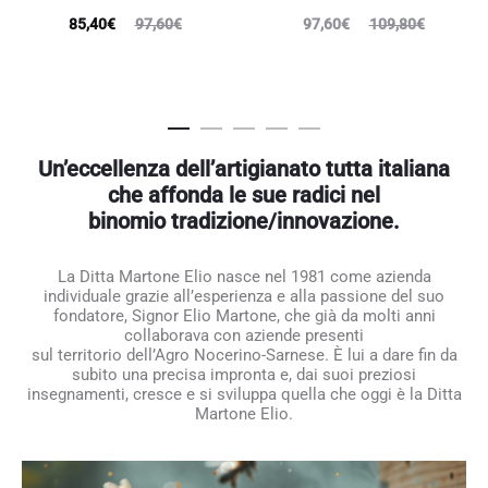
Il
Il
Il
Il
85,40
€
97,60
€
97,60
€
109,80
€
prezzo
prezzo
prezzo
prezzo
attuale
originale
attuale
originale
è:
era:
è:
era:
85,40€.
97,60€.
97,60€.
109,80€.
Un’eccellenza dell’artigianato tutta italiana
che affonda le sue radici nel
binomio tradizione/innovazione.
La Ditta Martone Elio nasce nel 1981 come azienda
individuale grazie all’esperienza e alla passione del suo
fondatore, Signor Elio Martone, che già da molti anni
collaborava con aziende presenti
sul territorio dell’Agro Nocerino-Sarnese. È lui a dare fin da
subito una precisa impronta e, dai suoi preziosi
insegnamenti, cresce e si sviluppa quella che oggi è la Ditta
Martone Elio.