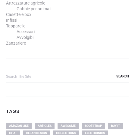
Attrezzature agricole
Gabbie per animali
Casette e box
Infissi
Tapparelle
Accessori
Avvolgibili
Zanzariere
Search
for:
TAGS
AMAZON LIKE
ARTICLES
AWESOME
BOOTSTRAP
BUY IT
CHAT
CLEAN DESIGN
COLLECTIONS
ELECTRONICS