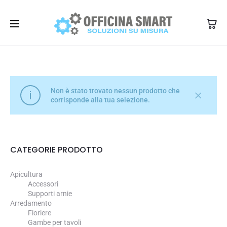
350 1345101
info@officinasmart.com
Non è stato trovato nessun prodotto che
corrisponde alla tua selezione.
CATEGORIE PRODOTTO
Apicultura
Accessori
Supporti arnie
Arredamento
Fioriere
Gambe per tavoli