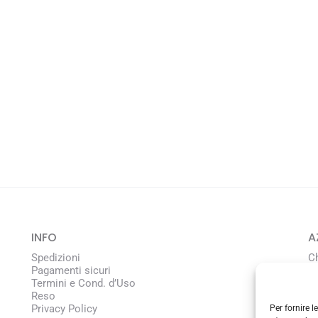
INFO
A
Spedizioni
C
Pagamenti sicuri
L
Termini e Cond. d’Uso
Reso
Privacy Policy
Per fornire 
C