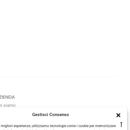
ZIENDA
hi siamo
avora con noi
Gestisci Consenso
Go
le migliori esperienze, utilizziamo tecnologie come i cookie per memorizzare
ONTATTI
to