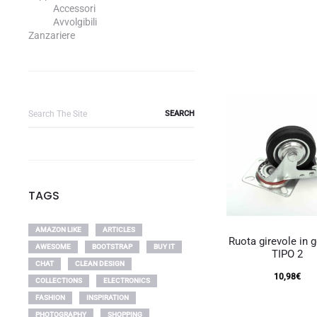
Accessori
Avvolgibili
Zanzariere
Search
for:
TAGS
AMAZON LIKE
ARTICLES
Ruota girevole in
AWESOME
BOOTSTRAP
BUY IT
TIPO 2
CHAT
CLEAN DESIGN
10,98
€
COLLECTIONS
ELECTRONICS
FASHION
INSPIRATION
PHOTOGRAPHY
SHOPPING