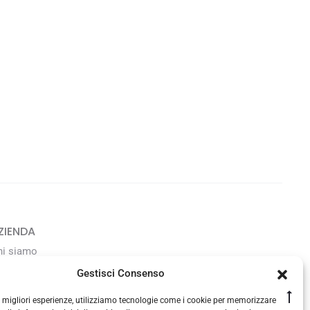
ZIENDA
hi siamo
avora con noi
Gestisci Consenso
Go
le migliori esperienze, utilizziamo tecnologie come i cookie per memorizzare
ONTATTI
to