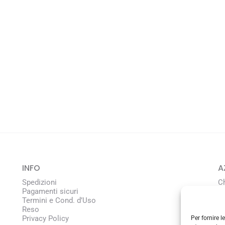
INFO
A
Spedizioni
C
Pagamenti sicuri
L
Termini e Cond. d’Uso
Reso
Privacy Policy
Per fornire 
C