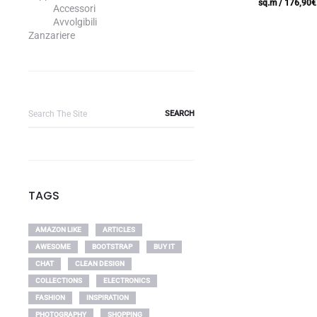
/ sq.m
176,90
€
Accessori
Avvolgibili
Zanzariere
Search
for:
TAGS
AMAZON LIKE
ARTICLES
AWESOME
BOOTSTRAP
BUY IT
CHAT
CLEAN DESIGN
COLLECTIONS
ELECTRONICS
FASHION
INSPIRATION
PHOTOGRAPHY
SHOPPING