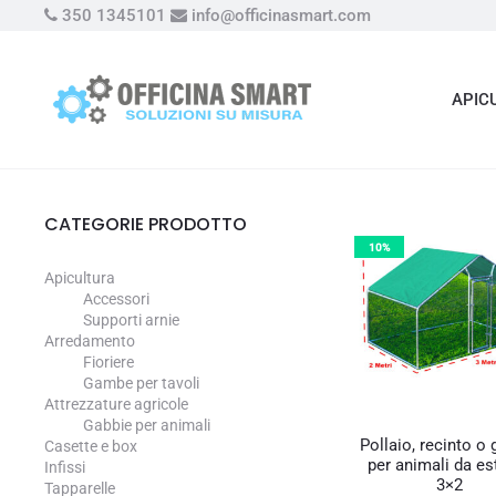
350 1345101
info@officinasmart.com
APIC
CATEGORIE PRODOTTO
10%
Apicultura
Accessori
Supporti arnie
Arredamento
Fioriere
Gambe per tavoli
Attrezzature agricole
Gabbie per animali
Pollaio, recinto o
Casette e box
per animali da es
Infissi
3×2
Tapparelle