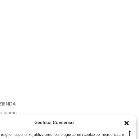
ZIENDA
hi siamo
avora con noi
Gestisci Consenso
Go
le migliori esperienze, utilizziamo tecnologie come i cookie per memorizzare
ONTATTI
to