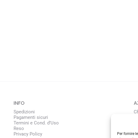
INFO
A
Spedizioni
C
Pagamenti sicuri
L
Termini e Cond. d’Uso
Reso
Privacy Policy
Per fornire 
C