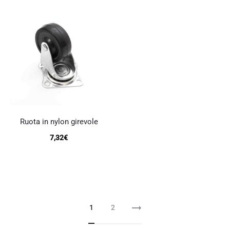
Ruota in nylon girevole
7,32
€
1
2