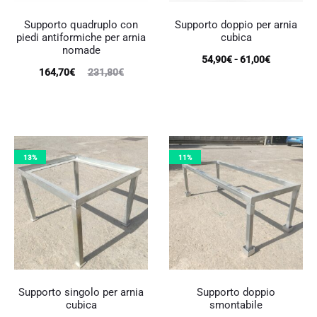
Supporto quadruplo con
Supporto doppio per arnia
piedi antiformiche per arnia
cubica
nomade
Fascia
54,90
€
-
61,00
€
Il
Il
164,70
€
231,80
€
Questo
di
prodotto
prezzo
prezzo
ha
prezzo:
più
attuale
originale
da
varianti.
è:
era:
Le
54,90€
opzioni
164,70€.
231,80€.
13%
11%
possono
a
essere
61,00€
scelte
nella
pagina
del
prodotto
Supporto singolo per arnia
Supporto doppio
cubica
smontabile