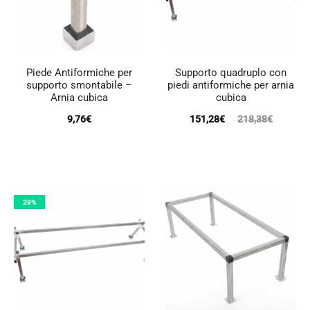
pagina
del
prodotto
Piede Antiformiche per
Supporto quadruplo con
supporto smontabile –
piedi antiformiche per arnia
Arnia cubica
cubica
Il
Il
9,76
€
151,28
€
218,38
€
prezzo
prezzo
attuale
originale
è:
era:
151,28€.
218,38€.
29%