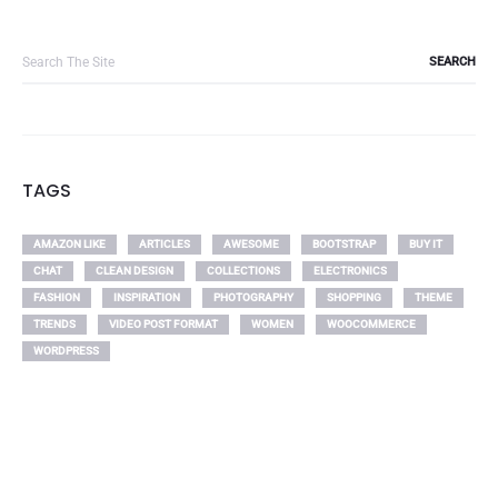
Search
for:
TAGS
AMAZON LIKE
ARTICLES
AWESOME
BOOTSTRAP
BUY IT
CHAT
CLEAN DESIGN
COLLECTIONS
ELECTRONICS
FASHION
INSPIRATION
PHOTOGRAPHY
SHOPPING
THEME
TRENDS
VIDEO POST FORMAT
WOMEN
WOOCOMMERCE
WORDPRESS