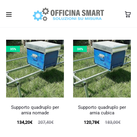
350 1345101
info@officinasmart.com
35%
34%
Supporto quadruplo per
Supporto quadruplo per
arnia nomade
arnia cubica
Il
Il
Il
Il
134,20
€
207,40
€
120,78
€
183,00
€
prezzo
prezzo
prezzo
prezzo