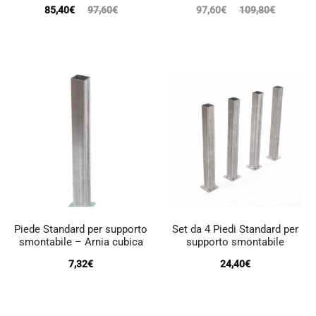
Il
Il
Il
Il
85,40
€
97,60
€
97,60
€
109,80
€
prezzo
prezzo
prezzo
prezzo
attuale
originale
attuale
originale
è:
era:
è:
era:
85,40€.
97,60€.
97,60€.
109,80€.
Piede Standard per supporto
Set da 4 Piedi Standard per
smontabile – Arnia cubica
supporto smontabile
7,32
€
24,40
€