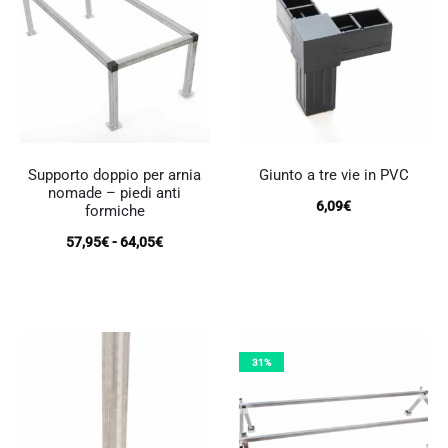
possono
possono
a
a
essere
essere
51,85€
48,80€
scelte
scelte
nella
nella
pagina
pagina
del
del
prodotto
prodotto
Supporto doppio per arnia
Giunto a tre vie in PVC
nomade – piedi anti
6,09
€
formiche
Fascia
57,95
€
-
64,05
€
Questo
di
prodotto
ha
prezzo:
più
da
varianti.
Le
57,95€
31%
opzioni
possono
a
essere
64,05€
scelte
nella