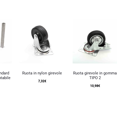
ha
prezzo:
più
attuale
originale
da
varianti.
è:
era:
Le
54,90€
opzioni
164,70€.
231,80€.
posson
a
essere
61,00€
scelte
nella
pagina
del
prodott
andard
Ruota in nylon girevole
Ruota girevole in gomma
tabile
TIPO 2
7,32
€
10,98
€