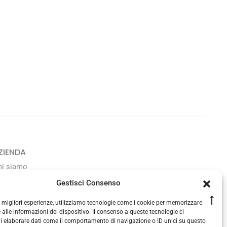
ZIENDA
hi siamo
avora con noi
Gestisci Consenso
Go
le migliori esperienze, utilizziamo tecnologie come i cookie per memorizzare
ONTATTI
to
 alle informazioni del dispositivo. Il consenso a queste tecnologie ci
to
350 1345101
i elaborare dati come il comportamento di navigazione o ID unici su questo