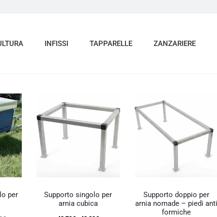
ULTURA
INFISSI
TAPPARELLE
ZANZARIERE
Questo
prodotto
lo per
Supporto singolo per
Supporto doppio per
ha
arnia cubica
arnia nomade – piedi ant
più
formiche
varianti.