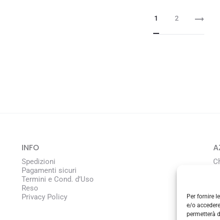
1
2
INFO
A
Spedizioni
C
Pagamenti sicuri
L
Termini e Cond. d’Uso
Reso
Privacy Policy
Per fornire 
C
e/o accedere
permetterà d