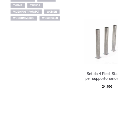
attuale
originale
THEME
TRENDS
VIDEO POST FORMAT
WOMEN
è:
era:
WOOCOMMERCE
WORDPRESS
151,28€.
218,38€.
Set da 4 Piedi St
per supporto smon
24,40
€