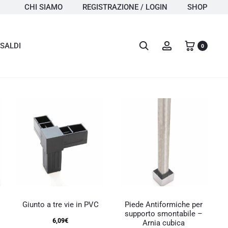
CHI SIAMO
REGISTRAZIONE / LOGIN
SHOP
Search
Account
SALDI
0
Questo
prodotto
Giunto a tre vie in PVC
Piede Antiformiche per
ha
i
supporto smontabile –
più
6,09
€
Arnia cubica
varianti.