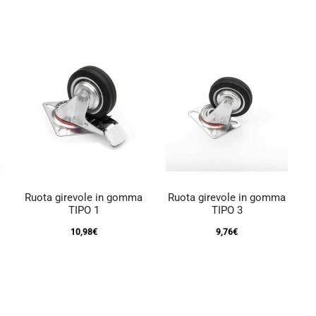
attuale
originale
essere
scelte
è:
era:
nella
pagina
97,60€.
109,80€.
del
o
prodotto
o
Ruota girevole in gomma
Ruota girevole in gomma
TIPO 1
TIPO 3
10,98
€
9,76
€