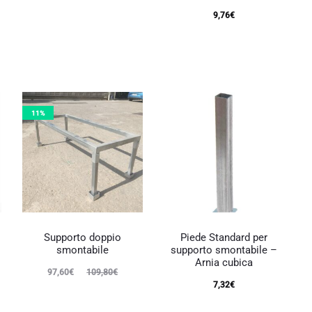
Le
9,76
€
opzioni
possono
o
essere
scelte
nella
pagina
del
prodotto
11%
o
o
Questo
prodotto
Supporto doppio
Piede Standard per
ha
smontabile
supporto smontabile –
più
Arnia cubica
varianti.
Il
Il
97,60
€
109,80
€
Le
7,32
€
opzioni
prezzo
prezzo
o
possono