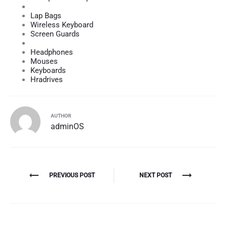
Lap Bags
Wireless Keyboard
Screen Guards
Headphones
Mouses
Keyboards
Hradrives
AUTHOR
adminOS
Navigazione
PREVIOUS POST
NEXT POST
articoli