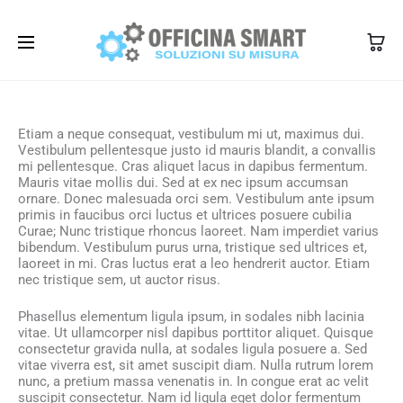
350 1345101
info@officinasmart.com
Etiam a neque consequat, vestibulum mi ut, maximus dui.
Vestibulum pellentesque justo id mauris blandit, a convallis
mi pellentesque. Cras aliquet lacus in dapibus fermentum.
Mauris vitae mollis dui. Sed at ex nec ipsum accumsan
ornare. Donec malesuada orci sem. Vestibulum ante ipsum
primis in faucibus orci luctus et ultrices posuere cubilia
Curae; Nunc tristique rhoncus laoreet. Nam imperdiet varius
bibendum. Vestibulum purus urna, tristique sed ultrices et,
laoreet in mi. Cras luctus erat a leo hendrerit auctor. Etiam
nec tristique sem, ut auctor risus.
Phasellus elementum ligula ipsum, in sodales nibh lacinia
vitae. Ut ullamcorper nisl dapibus porttitor aliquet. Quisque
consectetur gravida nulla, at sodales ligula posuere a. Sed
vitae viverra est, sit amet suscipit diam. Nulla rutrum lorem
nunc, a pretium massa venenatis in. In congue erat ac velit
suscipit consectetur. Nam id ligula eget dolor fermentum