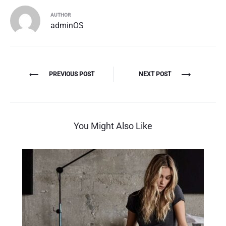
AUTHOR
adminOS
Navigazione
PREVIOUS POST
NEXT POST
articoli
You Might Also Like