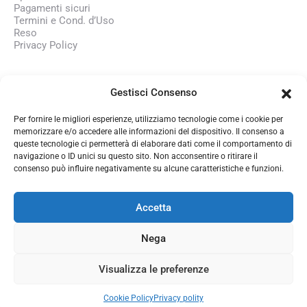
Pagamenti sicuri
Termini e Cond. d’Uso
Reso
Privacy Policy
AZIENDA
Gestisci Consenso
Chi siamo
Lavora con noi
Per fornire le migliori esperienze, utilizziamo tecnologie come i cookie per
memorizzare e/o accedere alle informazioni del dispositivo. Il consenso a
queste tecnologie ci permetterà di elaborare dati come il comportamento di
CONTATTI
navigazione o ID unici su questo sito. Non acconsentire o ritirare il
consenso può influire negativamente su alcune caratteristiche e funzioni.
350 1345101
info@officinasmart.com
Accetta
Nega
Copyright © 2026 - P.IVA 02221410653
Visualizza le preferenze
Cookie Policy
Privacy polity