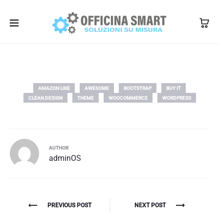
350 1345101
info@officinasmart.com
AMAZON LIKE
AWESOME
BOOTSTRAP
BUY IT
CLEAN DESIGN
THEME
WOOCOMMERCE
WORDPRESS
AUTHOR
adminOS
Navigazione
PREVIOUS POST
NEXT POST