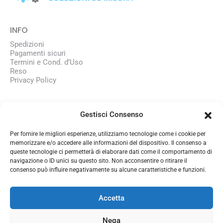
INFO
Spedizioni
Pagamenti sicuri
Termini e Cond. d’Uso
Reso
Privacy Policy
AZIENDA
Gestisci Consenso
Chi siamo
Lavora con noi
Per fornire le migliori esperienze, utilizziamo tecnologie come i cookie per
memorizzare e/o accedere alle informazioni del dispositivo. Il consenso a
queste tecnologie ci permetterà di elaborare dati come il comportamento di
CONTATTI
navigazione o ID unici su questo sito. Non acconsentire o ritirare il
consenso può influire negativamente su alcune caratteristiche e funzioni.
350 1345101
info@officinasmart.com
Accetta
Nega